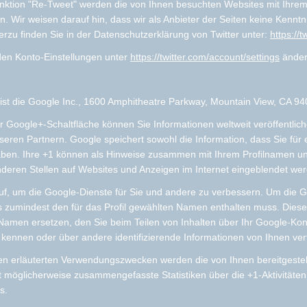
nktion "Re-Tweet" werden die von Ihnen besuchten Websites mit Ihrem
 Wir weisen darauf hin, dass wir als Anbieter der Seiten keine Kenntn
erzu finden Sie in der Datenschutzerklärung von Twitter unter:
https://t
 den Konto-Einstellungen unter
https://twitter.com/account/settings
änder
ist die Google Inc., 1600 Amphitheatre Parkway, Mountain View, CA 9
r Google+-Schaltfläche können Sie Informationen weltweit veröffentlic
seren Partnern. Google speichert sowohl die Information, dass Sie für
haben. Ihre +1 können als Hinweise zusammen mit Ihrem Profilnamen un
nderen Stellen auf Websites und Anzeigen im Internet eingeblendet we
 auf, um die Google-Dienste für Sie und andere zu verbessern. Um die
 das zumindest den für das Profil gewählten Namen enthalten muss. Dies
en ersetzen, den Sie beim Teilen von Inhalten über Ihr Google-Konto
 kennen oder über andere identifizierende Informationen von Ihnen ver
en erläuterten Verwendungszwecken werden die von Ihnen bereitgeste
möglicherweise zusammengefasste Statistiken über die +1-Aktivitäten d
s.