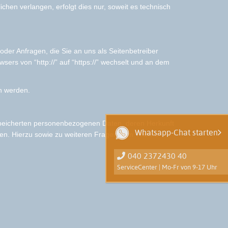
hen verlangen, erfolgt dies nur, soweit es technisch
oder Anfragen, die Sie an uns als Seitenbetreiber
ers von “http://” auf “https://” wechselt und an dem
en werden.
speicherten personenbezogenen Daten, deren Herkunft
Whatsapp-Chat starten
ten. Hierzu sowie zu weiteren Fragen zum Thema
040 2372430 40
ServiceCenter | Mo-Fr von 9-17 Uhr