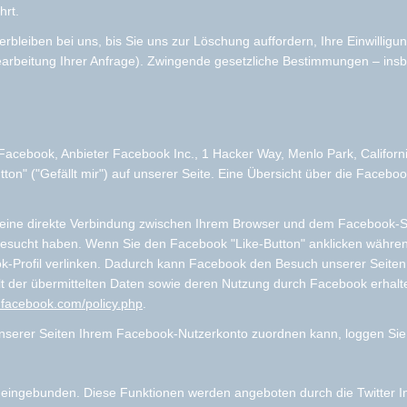
hrt.
bleiben bei uns, bis Sie uns zur Löschung auffordern, Ihre Einwilligu
earbeitung Ihrer Anfrage). Zwingende gesetzliche Bestimmungen – ins
Facebook, Anbieter Facebook Inc., 1 Hacker Way, Menlo Park, Californi
" ("Gefällt mir") auf unserer Seite. Eine Übersicht über die Facebook
eine direkte Verbindung zwischen Ihrem Browser und dem Facebook-Ser
e besucht haben. Wenn Sie den Facebook "Like-Button" anklicken währe
ok-Profil verlinken. Dadurch kann Facebook den Besuch unserer Seiten
lt der übermittelten Daten sowie deren Nutzung durch Facebook erhalte
e.facebook.com/policy.php
.
serer Seiten Ihrem Facebook-Nutzerkonto zuordnen kann, loggen Sie 
 eingebunden. Diese Funktionen werden angeboten durch die Twitter In