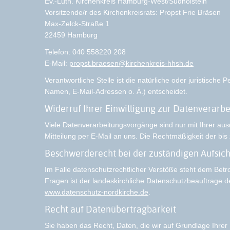
Ev.-Luth. Kirchenkreis Hamburg-West/Südholstein
Vorsitzende/r des Kirchenkreisrats: Propst Frie Bräsen
Max-Zelck-Straße 1
22459 Hamburg
Telefon: 040 558220 208
E-Mail:
propst.braesen@kirchenkreis-hhsh.de
Verantwortliche Stelle ist die natürliche oder juristisc
Namen, E-Mail-Adressen o. Ä.) entscheidet.
Widerruf Ihrer Einwilligung zur Datenverarb
Viele Datenverarbeitungsvorgänge sind nur mit Ihrer ausdr
Mitteilung per E-Mail an uns. Die Rechtmäßigkeit der bis
Beschwerderecht bei der zuständigen Aufsic
Im Falle datenschutzrechtlicher Verstöße steht dem Betr
Fragen ist der landeskirchliche Datenschutzbeauftrage 
www.datenschutz-nordkirche.de
.
Recht auf Datenübertragbarkeit
Sie haben das Recht, Daten, die wir auf Grundlage Ihrer E