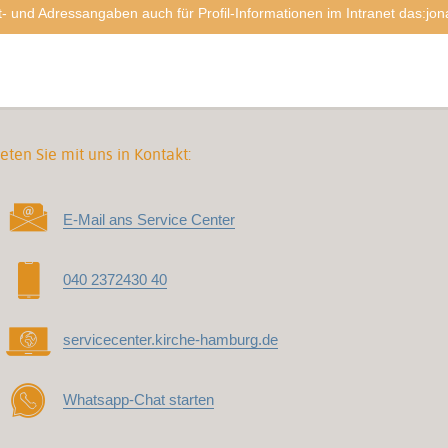
- und Adressangaben auch für Profil-Informationen im Intranet das:jon
eten Sie mit uns in Kontakt:
E-Mail ans Service Center
040 2372430 40
servicecenter.kirche-hamburg.de
Whatsapp-Chat starten