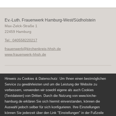
Ev.-Luth. Frauenwerk Hamburg-West/Südholstein
Max-Zelck-Straße 1
22459
Hamburg
Tel.: 040558220217
frauenwerk
@
kirchenkreis-hhsh.de
www.frauenwerk-hhsh.de
Hinweis zu Cookies & Datenschutz: Um Ihnen einen bestmöglichen
Service zu gewährleisten und um die Leistung der Website zu
verbessern, verwenden wir sowohl eigene als auch Cookies
Diese Seite gehört zu dem Portal
(Textdateien) von Dritten. Durch die Nutzung von www.kirche-
Kirche-Hamburg.de
hamburg.de erklären Sie sich hiermit einverstanden, können die
Impressum
Auswahl jedoch selber für sich konfigurieren. Ihre Einstellungen
Datenschutz
können Sie jederzeit über den Link "Einstellungen" in der Fußzeile
Einstellungen