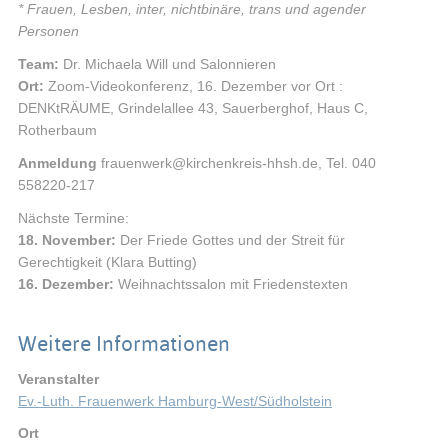
* Frauen, Lesben, inter, nichtbinäre, trans und agender
Personen
Team:
Dr. Michaela Will und Salonnieren
Ort:
Zoom-Videokonferenz, 16. Dezember vor Ort :
DENKtRÄUME, Grindelallee 43, Sauerberghof, Haus C,
Rotherbaum
Anmeldung
frauenwerk@kirchenkreis-hhsh.de, Tel. 040
558220-217
Nächste Termine:
18. November:
Der Friede Gottes und der Streit für
Gerechtigkeit (Klara Butting)
16. Dezember:
Weihnachtssalon mit Friedenstexten
Weitere Informationen
Veranstalter
Ev.-Luth. Frauenwerk Hamburg-West/Südholstein
Max-Zelck-Straße 1, 22459 Hamburg
Ort